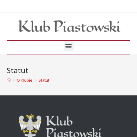
Statut
>
O Klubie
>
Statut